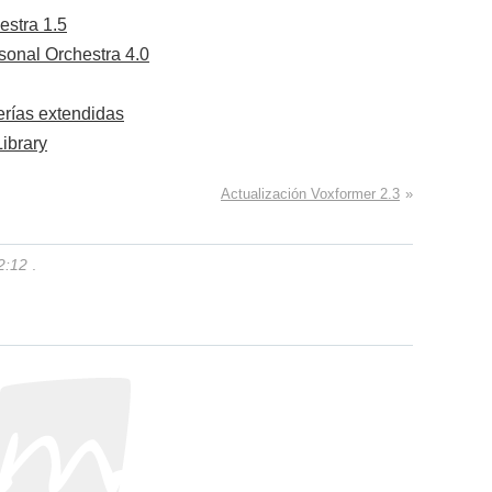
stra 1.5
rsonal Orchestra 4.0
erías extendidas
ibrary
Actualización Voxformer 2.3
»
2:12
.