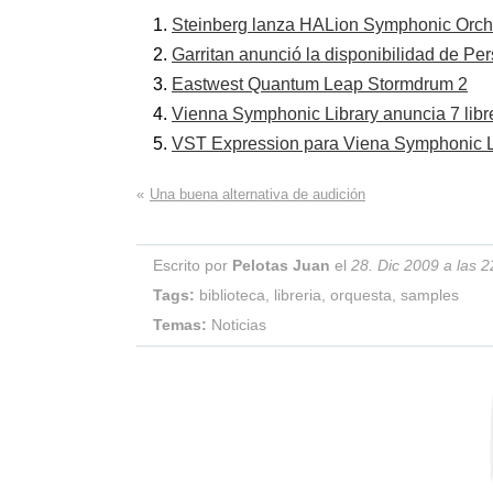
Steinberg lanza HALion Symphonic Orche
Garritan anunció la disponibilidad de Pe
Eastwest Quantum Leap Stormdrum 2
Vienna Symphonic Library anuncia 7 libr
VST Expression para Viena Symphonic L
«
Una buena alternativa de audición
Escrito por
Pelotas Juan
el
28. Dic 2009 a las 2
Tags:
biblioteca
,
libreria
,
orquesta
,
samples
Temas:
Noticias