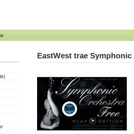
vo
EastWest trae Symphonic 
te)
or