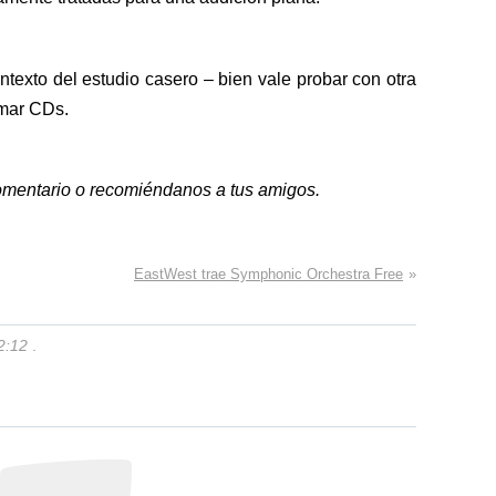
ntexto del estudio casero – bien vale probar con otra
emar CDs.
 comentario o recomiéndanos a tus amigos.
EastWest trae Symphonic Orchestra Free
»
2:12
.