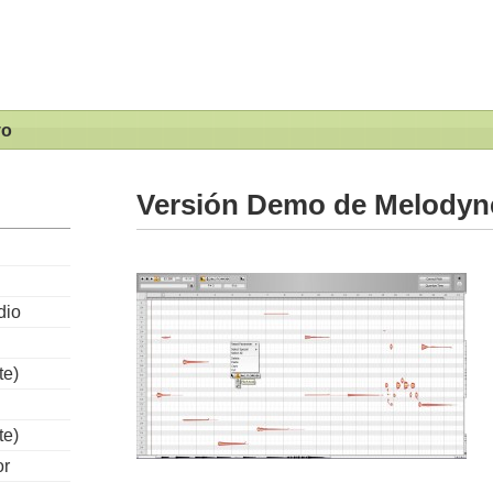
vo
Versión Demo de Melodyne
dio
te)
te)
or