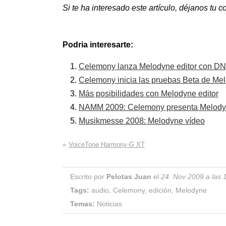
Si te ha interesado este artículo, déjanos tu
Podria interesarte:
Celemony lanza Melodyne editor con DN
Celemony inicia las pruebas Beta de Mel
Más posibilidades con Melodyne editor
NAMM 2009: Celemony presenta Melodyne 
Musikmesse 2008: Melodyne vídeo
«
VoiceTone Harmony-G XT
Escrito por
Pelotas Juan
el
24. Nov 2009 a las 
Tags:
audio
,
Celemony
,
edición
,
Melodyne
Temas:
Noticias