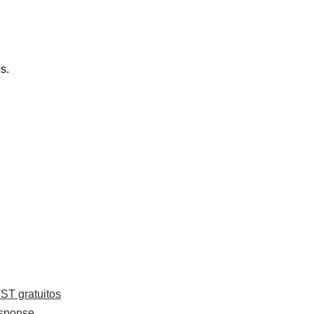
s.
ST gratuitos
esponse