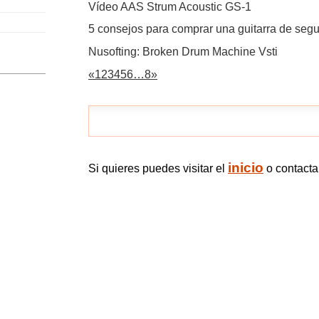
Vídeo AAS Strum Acoustic GS-1
5 consejos para comprar una guitarra de se
Nusofting: Broken Drum Machine Vsti
«
1
2
3
4
5
6
…
8
»
inicio
Si quieres puedes visitar el
o contact