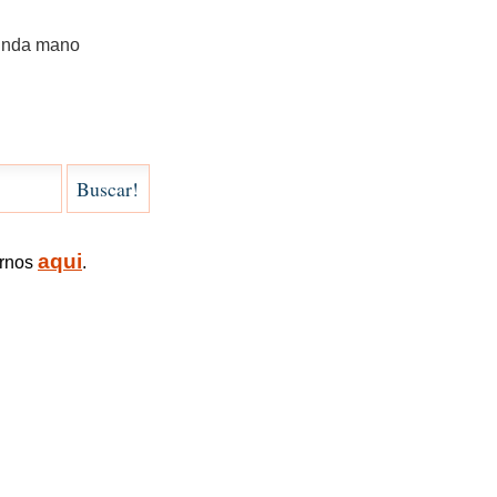
gunda mano
aqui
arnos
.