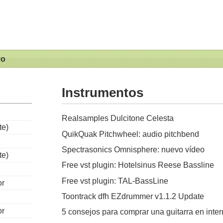
vo
Instrumentos
Realsamples Dulcitone Celesta
te)
QuikQuak Pitchwheel: audio pitchbend
Spectrasonics Omnisphere: nuevo vídeo
te)
Free vst plugin: Hotelsinus Reese Bassline
Free vst plugin: TAL-BassLine
or
Toontrack dfh EZdrummer v1.1.2 Update
or
5 consejos para comprar una guitarra en inter