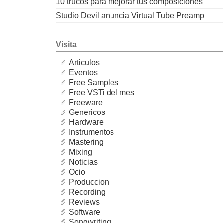
10 trucos para mejorar tus composiciones
Studio Devil anuncia Virtual Tube Preamp
Visita
Articulos
Eventos
Free Samples
Free VSTi del mes
Freeware
Genericos
Hardware
Instrumentos
Mastering
Mixing
Noticias
Ocio
Produccion
Recording
Reviews
Software
Songwriting