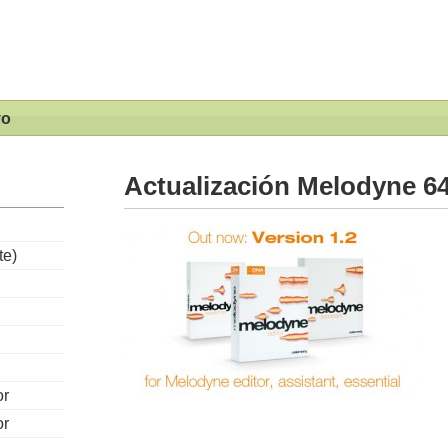
vo
Actualización Melodyne 64
te)
or
or