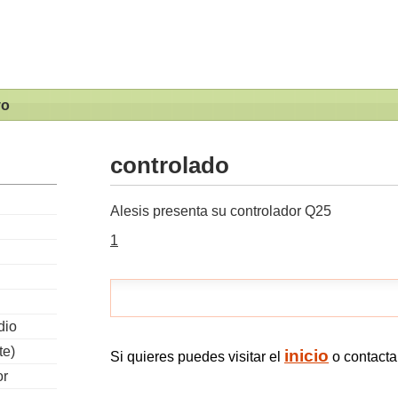
vo
controlado
Alesis presenta su controlador Q25
1
dio
te)
inicio
Si quieres puedes visitar el
o contact
or