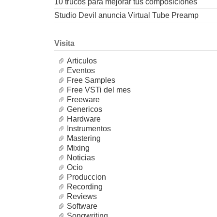
10 trucos para mejorar tus composiciones
Studio Devil anuncia Virtual Tube Preamp
Visita
Articulos
Eventos
Free Samples
Free VSTi del mes
Freeware
Genericos
Hardware
Instrumentos
Mastering
Mixing
Noticias
Ocio
Produccion
Recording
Reviews
Software
Songwriting