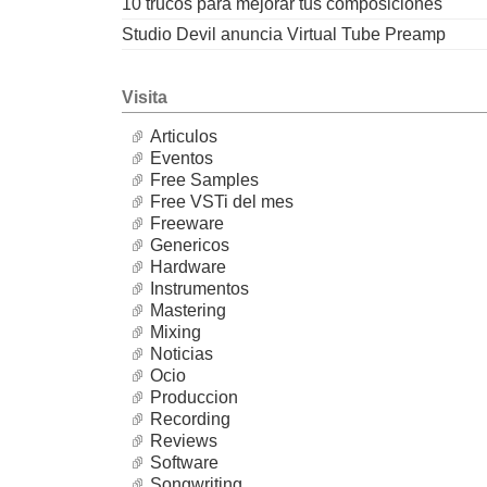
10 trucos para mejorar tus composiciones
Studio Devil anuncia Virtual Tube Preamp
Visita
Articulos
Eventos
Free Samples
Free VSTi del mes
Freeware
Genericos
Hardware
Instrumentos
Mastering
Mixing
Noticias
Ocio
Produccion
Recording
Reviews
Software
Songwriting