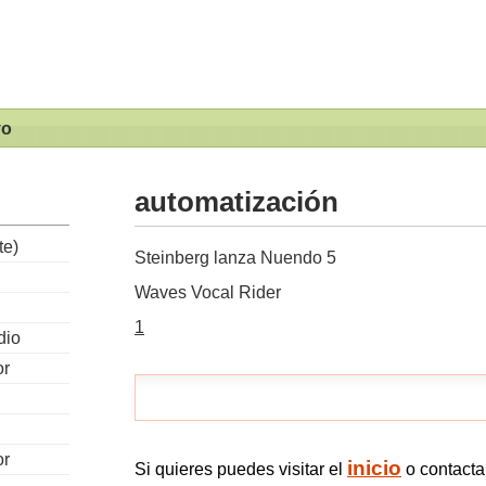
vo
automatización
te)
Steinberg lanza Nuendo 5
Waves Vocal Rider
1
dio
or
or
inicio
Si quieres puedes visitar el
o contact