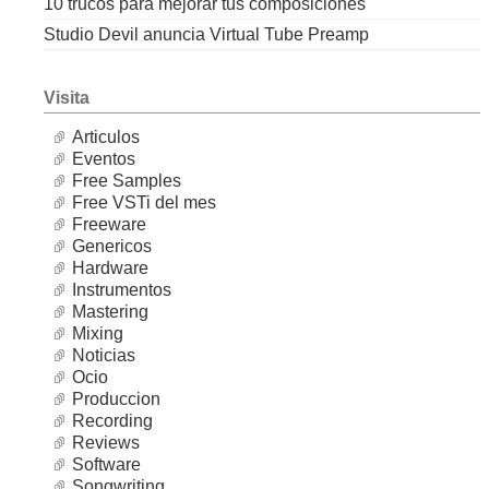
10 trucos para mejorar tus composiciones
Studio Devil anuncia Virtual Tube Preamp
Visita
Articulos
Eventos
Free Samples
Free VSTi del mes
Freeware
Genericos
Hardware
Instrumentos
Mastering
Mixing
Noticias
Ocio
Produccion
Recording
Reviews
Software
Songwriting