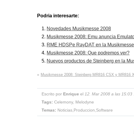
Podria interesarte:
Novedades Musikmesse 2008
Musikmesse 2008: Emu anuncia Emulato
RME HDSPe RayDAT en la Musikmesse
Musikmesse 2008: Que podremos ver?
Nuevos productos de Steinberg en la M
«
Musikmesse 2008: Steinberg MR816 CSX y MR816 
Escrito por
Enrique
el
12. Mar 2008 a las 15:03
Tags:
Celemony
,
Melodyne
Temas:
Noticias
,
Produccion
,
Software