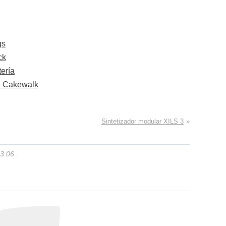
gs
ck
tería
e Cakewalk
Sintetizador modular XILS 3
»
13:06
.