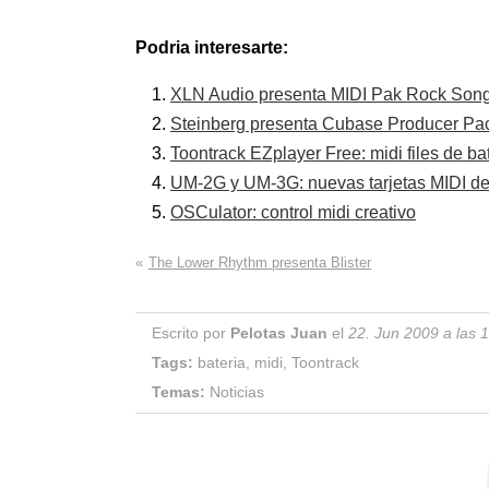
Podria interesarte:
XLN Audio presenta MIDI Pak Rock Son
Steinberg presenta Cubase Producer Pa
Toontrack EZplayer Free: midi files de ba
UM-2G y UM-3G: nuevas tarjetas MIDI d
OSCulator: control midi creativo
«
The Lower Rhythm presenta Blister
Escrito por
Pelotas Juan
el
22. Jun 2009 a las 
Tags:
bateria
,
midi
,
Toontrack
Temas:
Noticias