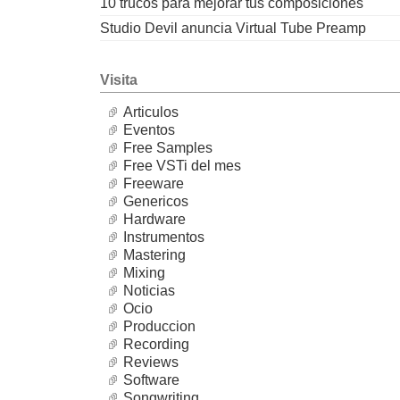
10 trucos para mejorar tus composiciones
Studio Devil anuncia Virtual Tube Preamp
Visita
Articulos
Eventos
Free Samples
Free VSTi del mes
Freeware
Genericos
Hardware
Instrumentos
Mastering
Mixing
Noticias
Ocio
Produccion
Recording
Reviews
Software
Songwriting