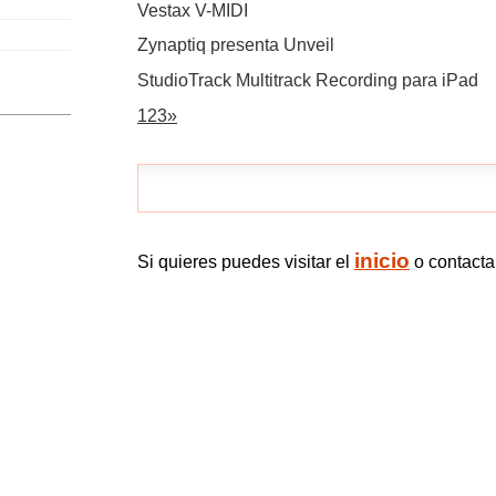
Vestax V-MIDI
Zynaptiq presenta Unveil
StudioTrack Multitrack Recording para iPad
1
2
3
»
inicio
Si quieres puedes visitar el
o contact