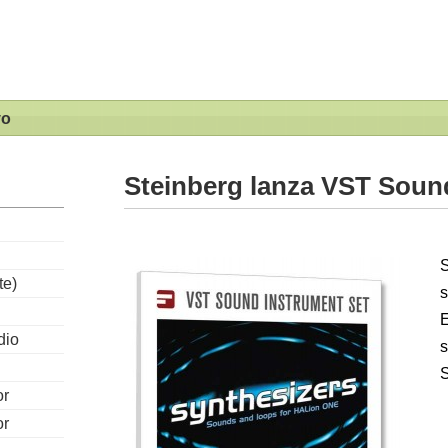
vo
Steinberg lanza VST Soun
S
te)
s
dio
or
or