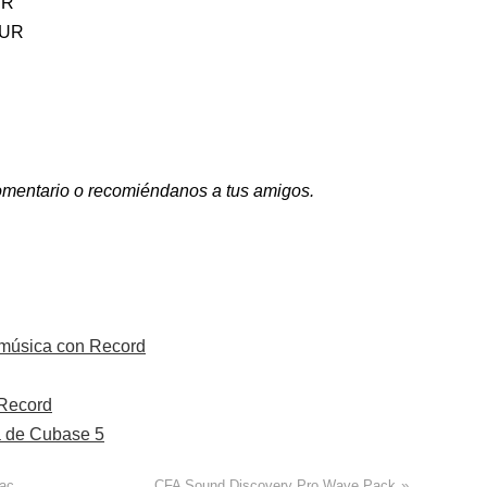
UR
EUR
 comentario o recomiéndanos a tus amigos.
 música con Record
 Record
a de Cubase 5
Mac
CFA Sound Discovery Pro Wave Pack
»