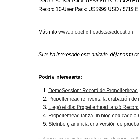
Record 5-User Pack: US$599 USD / €429 E
Record 10-User Pack: US$999 USD / €719 
Más info
www.propellerheads.se/education
Si te ha interesado este artículo, déjanos tu
Podria interesarte:
DemoSession: Record de Propellerhead
Propellerhead reinventa la grabación de
Llegó el día: Propellerhead lanzó Record
Propellerhead lanza un blog dedicado a
Steinberg anuncia una versión de prueb
«
Músicos profesionales muestran cómo trabajar con 