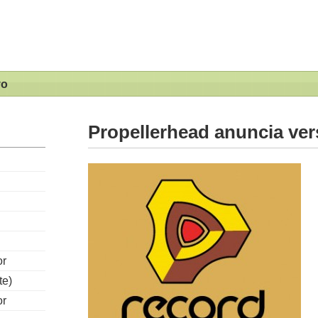
vo
Propellerhead anuncia ver
or
te)
or