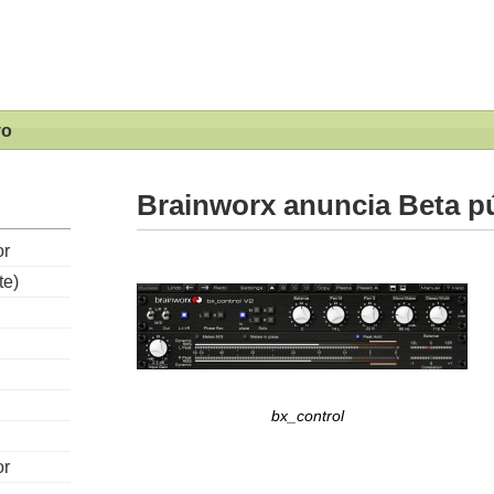
vo
Brainworx anuncia Beta pú
or
te)
bx_control
or