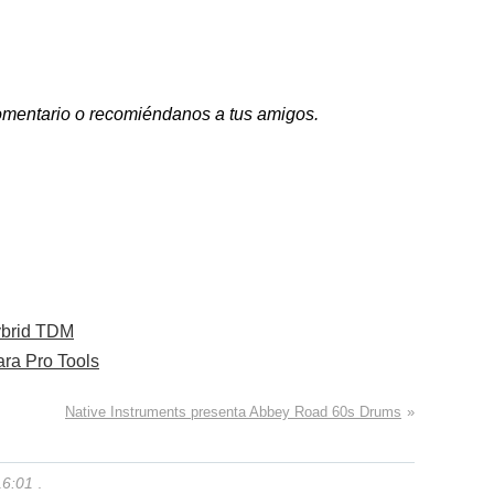
 comentario o recomiéndanos a tus amigos.
ybrid TDM
ara Pro Tools
Native Instruments presenta Abbey Road 60s Drums
»
16:01
.