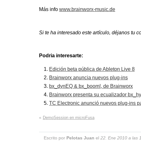
Más info
www.brainworx-music.de
Si te ha interesado este artículo, déjanos tu
Podria interesarte:
Edición beta pública de Ableton Live 8
Brainworx anuncia nuevos plug-ins
bx_dynEQ & bx_boom!, de Brainworx
Brainworx presenta su ecualizador bx_h
TC Electronic anunció nuevos plug-ins p
«
DemoSession en microFusa
Escrito por
Pelotas Juan
el
22. Ene 2010 a las 